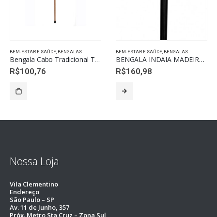
BEM-ESTAR E SAÚDE
,
BENGALAS
BEM-ESTAR E SAÚDE
,
BENGALAS
Bengala Cabo Tradicional T04
BENGALA INDAIA MADEIRA CABO PRATA P85
R$
100,76
R$
160,98
Nossa Loja
Vila Clementino
Endereço
São Paulo – SP
Av. 11 de Junho, 357
Próx. Metro Sta Cruz – Zona Sul