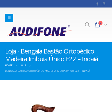
0
Loja - Bengala Bastão Ortopédico
Madeira Imbuia Único E22 – Indaiá
HOME
LOJA
BENGALA BASTÃO ORTOPÉDICO MADEIRA IMBUIA ÚNICO E22 – INDAIÁ