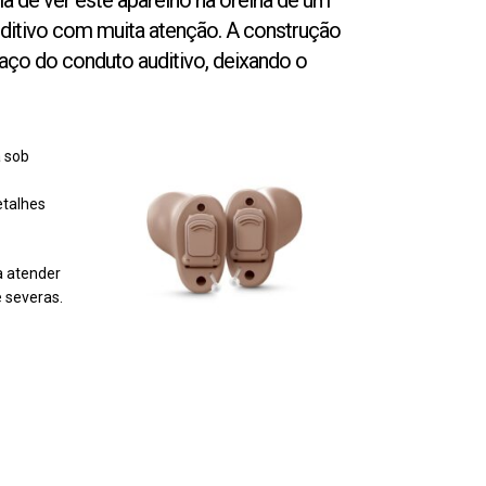
ma de ver este aparelho na orelha de um
uditivo com muita atenção. A construção
paço do conduto auditivo, deixando o
a sob
etalhes
a atender
 severas.