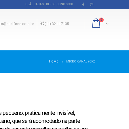
OLÁ, CADASTRE-SE CONOSCO!
0
to@audifone.com.br
(11) 3211-7105
HOME
MICRO CANAL (CIC)
pequeno, praticamente invisível,
suário, que será acomodado na parte