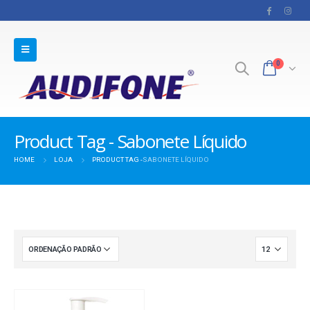
0
Product Tag - Sabonete Líquido
HOME
LOJA
PRODUCT TAG -
SABONETE LÍQUIDO