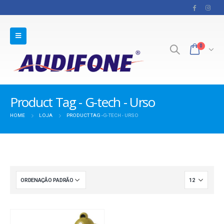
0
Product Tag - G-tech - Urso
HOME
LOJA
PRODUCT TAG -
G-TECH - URSO